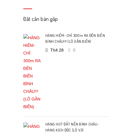
Đất cần bán gấp
HÀNG HIẾM- CHỈ 300m RA ĐẾN BIỂN
BÌNH CHÂU!!! (LÔ GẦN BIỂN)
Th4 28
0
HÀNG HOT ĐẤT NỀN BÌNH CHÂU-
HÀNG KỊCH ĐỘC (LÔ V3)