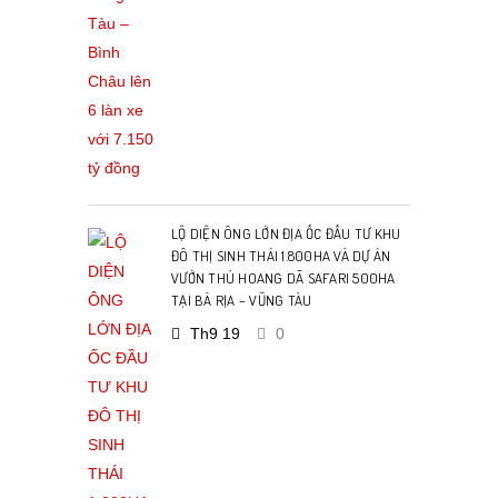
LỘ DIỆN ÔNG LỚN ĐỊA ỐC ĐẦU TƯ KHU
ĐÔ THỊ SINH THÁI 1.800HA VÀ DỰ ÁN
VƯỜN THÚ HOANG DÃ SAFARI 500HA
TẠI BÀ RỊA – VŨNG TÀU
Th9 19
0