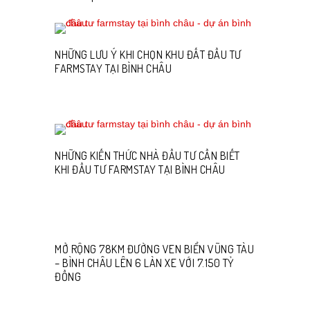
NHỮNG LƯU Ý KHI CHỌN KHU ĐẤT ĐẦU TƯ
FARMSTAY TẠI BÌNH CHÂU
NHỮNG KIẾN THỨC NHÀ ĐẦU TƯ CẦN BIẾT
KHI ĐẦU TƯ FARMSTAY TẠI BÌNH CHÂU
MỞ RỘNG 78KM ĐƯỜNG VEN BIỂN VŨNG TÀU
– BÌNH CHÂU LÊN 6 LÀN XE VỚI 7.150 TỶ
ĐỒNG