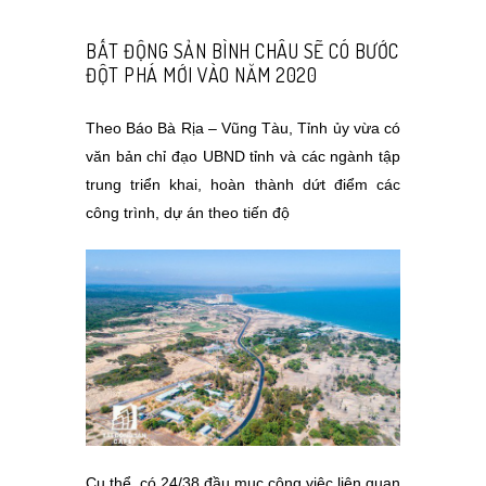
BẤT ĐỘNG SẢN BÌNH CHÂU SẼ CÓ BƯỚC
ĐỘT PHÁ MỚI VÀO NĂM 2020
Theo Báo Bà Rịa – Vũng Tàu, Tỉnh ủy vừa có
văn bản chỉ đạo UBND tỉnh và các ngành tập
trung triển khai, hoàn thành dứt điểm các
công trình, dự án theo tiến độ
Cụ thể, có 24/38 đầu mục công việc liên quan