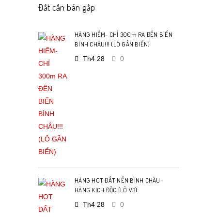
Đất cần bán gấp
HÀNG HIẾM- CHỈ 300m RA ĐẾN BIỂN
BÌNH CHÂU!!! (LÔ GẦN BIỂN)
Th4 28
0
HÀNG HOT ĐẤT NỀN BÌNH CHÂU-
HÀNG KỊCH ĐỘC (LÔ V3)
Th4 28
0