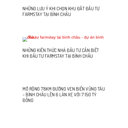
NHỮNG LƯU Ý KHI CHỌN KHU ĐẤT ĐẦU TƯ
FARMSTAY TẠI BÌNH CHÂU
NHỮNG KIẾN THỨC NHÀ ĐẦU TƯ CẦN BIẾT
KHI ĐẦU TƯ FARMSTAY TẠI BÌNH CHÂU
MỞ RỘNG 78KM ĐƯỜNG VEN BIỂN VŨNG TÀU
– BÌNH CHÂU LÊN 6 LÀN XE VỚI 7.150 TỶ
ĐỒNG