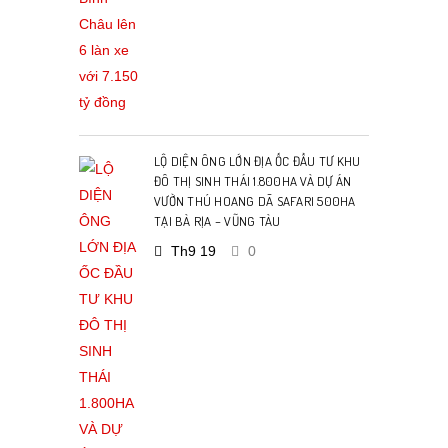
LỘ DIỆN ÔNG LỚN ĐỊA ỐC ĐẦU TƯ KHU
ĐÔ THỊ SINH THÁI 1.800HA VÀ DỰ ÁN
VƯỜN THÚ HOANG DÃ SAFARI 500HA
TẠI BÀ RỊA – VŨNG TÀU
Th9 19
0