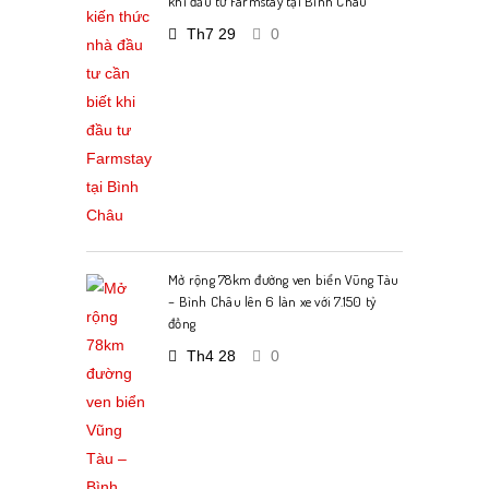
khi đầu tư Farmstay tại Bình Châu
Th7 29
0
Mở rộng 78km đường ven biển Vũng Tàu
– Bình Châu lên 6 làn xe với 7.150 tỷ
đồng
Th4 28
0