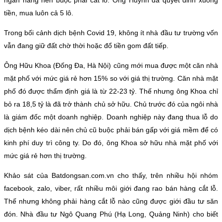
ngân hàng nên buộc phải cắt lỗ. Ông Huynh đã quyết đinh xuống
tiền, mua luôn cả 5 lô.
Trong bối cảnh dịch bệnh Covid 19, không ít nhà đầu tư trường vốn
vẫn đang giữ đất chờ thời hoặc đổ tiền gom đất tiếp.
Ông Hữu Khoa (Đống Đa, Hà Nội) cũng mới mua được một căn nhà
mặt phố với mức giá rẻ hơn 15% so với giá thị trường. Căn nhà mặt
phố đó được thẩm định giá là từ 22-23 tỷ. Thế nhưng ông Khoa chỉ
bỏ ra 18,5 tỷ là đã trở thành chủ sở hữu. Chủ trước đó của ngôi nhà
là giám đốc một doanh nghiệp. Doanh nghiệp này đang thua lỗ do
dịch bệnh kéo dài nên chủ cũ buộc phải bán gấp với giá mềm để có
kinh phí duy trì công ty. Do đó, ông Khoa sở hữu nhà mặt phố với
mức giá rẻ hơn thị trường.
Khảo sát của Batdongsan.com.vn cho thấy, trên nhiều hội nhóm
facebook, zalo, viber, rất nhiều môi giới đang rao bán hàng cắt lỗ.
Thế nhưng không phải hàng cắt lỗ nào cũng được giới đầu tư săn
đón. Nhà đầu tư Ngô Quang Phú (Hạ Long, Quảng Ninh) cho biết