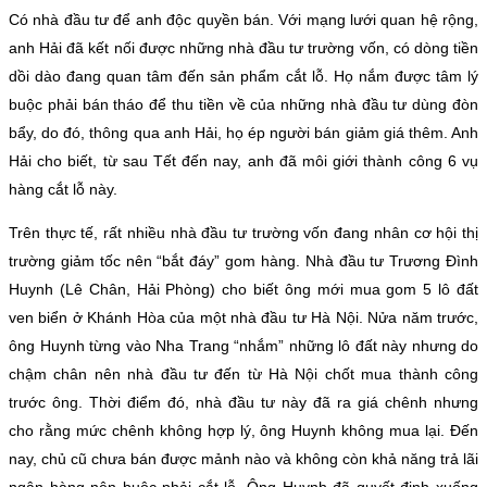
Có nhà đầu tư để anh độc quyền bán. Với mạng lưới quan hệ rộng,
anh Hải đã kết nối được những nhà đầu tư trường vốn, có dòng tiền
dồi dào đang quan tâm đến sản phẩm cắt lỗ. Họ nắm được tâm lý
buộc phải bán tháo để thu tiền về của những nhà đầu tư dùng đòn
bẩy, do đó, thông qua anh Hải, họ ép người bán giảm giá thêm. Anh
Hải cho biết, từ sau Tết đến nay, anh đã môi giới thành công 6 vụ
hàng cắt lỗ này.
Trên thực tế, rất nhiều nhà đầu tư trường vốn đang nhân cơ hội thị
trường giảm tốc nên “bắt đáy” gom hàng. Nhà đầu tư Trương Đình
Huynh (Lê Chân, Hải Phòng) cho biết ông mới mua gom 5 lô đất
ven biển ở Khánh Hòa của một nhà đầu tư Hà Nội. Nửa năm trước,
ông Huynh từng vào Nha Trang “nhắm” những lô đất này nhưng do
chậm chân nên nhà đầu tư đến từ Hà Nội chốt mua thành công
trước ông. Thời điểm đó, nhà đầu tư này đã ra giá chênh nhưng
cho rằng mức chênh không hợp lý, ông Huynh không mua lại. Đến
nay, chủ cũ chưa bán được mảnh nào và không còn khả năng trả lãi