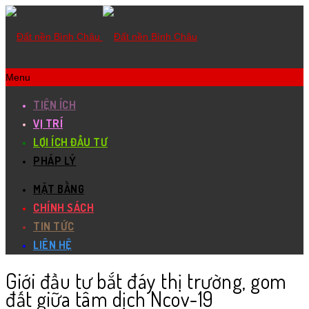
Menu
TIỆN ÍCH
VỊ TRÍ
LỢI ÍCH ĐẦU TƯ
PHÁP LÝ
MẶT BẰNG
CHÍNH SÁCH
TIN TỨC
LIÊN HỆ
Giới đầu tư bắt đáy thị trường, gom
đất giữa tâm dịch Ncov-19