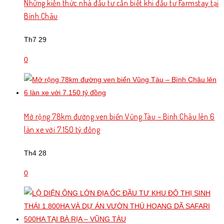
Những kiến thức nhà đầu tư cần biết khi đầu tư Farmstay tại
Bình Châu
Th7 29
0
Mở rộng 78km đường ven biển Vũng Tàu – Bình Châu lên 6
làn xe với 7.150 tỷ đồng
Th4 28
0