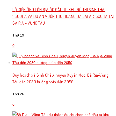
LỘ DIỆN ÔNG LỚN ĐỊA ỐC ĐẦU TƯ KHU ĐÔ THỊ SINH THÁI
1.800HA VÀ DỰ ÁN VƯỜN THÚ HOANG DÃ SAFARI 500HA TẠI
BÀ RỊA – VŨNG TÀU
Th9 19
0
Quy hoạch xã Bình Châu, huyện Xuyên Mộc, Bà Rịa-Vũng
Tàu đến 2030 hướng nhìn đến 2050
Th8 26
0