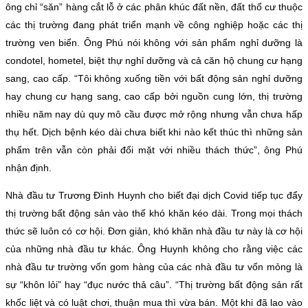
ông chỉ “săn” hàng cắt lỗ ở các phân khúc đất nền, đất thổ cư thuộc
các thị trường đang phát triển mạnh về công nghiệp hoặc các thị
trường ven biển. Ông Phú nói không với sản phẩm nghỉ dưỡng là
condotel, hometel, biệt thự nghỉ dưỡng và cả căn hộ chung cư hạng
sang, cao cấp. “Tôi không xuống tiền với bất động sản nghỉ dưỡng
hay chung cư hạng sang, cao cấp bởi nguồn cung lớn, thị trường
nhiều năm nay dù quy mô cầu được mở rộng nhưng vẫn chưa hấp
thụ hết. Dịch bệnh kéo dài chưa biết khi nào kết thúc thì những sản
phẩm trên vẫn còn phải đối mặt với nhiều thách thức”, ông Phú
nhận định.
Nhà đầu tư Trương Đình Huynh cho biết đại dịch Covid tiếp tục đẩy
thị trường bất động sản vào thế khó khăn kéo dài. Trong mọi thách
thức sẽ luôn có cơ hội. Đơn giản, khó khăn nhà đầu tư này là cơ hội
của những nhà đầu tư khác. Ông Huynh không cho rằng việc các
nhà đầu tư trường vốn gom hàng của các nhà đầu tư vốn mỏng là
sự “khôn lỏi” hay “đục nước thả câu”. “Thị trường bất động sản rất
khốc liệt và có luật chơi, thuận mua thì vừa bán. Một khi đã lao vào