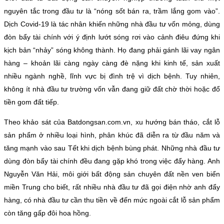
nguyên tắc trong đầu tư là “nóng sốt bán ra, trầm lắng gom vào”.
Dịch Covid-19 là tác nhân khiến những nhà đầu tư vốn mỏng, dùng
đòn bẩy tài chính với ý định lướt sóng rơi vào cảnh điêu đứng khi
kịch bản “nhảy” sóng không thành. Họ đang phải gánh lãi vay ngân
hàng – khoản lãi càng ngày càng đè nặng khi kinh tế, sản xuất
nhiều ngành nghề, lĩnh vực bị đình trệ vì dịch bệnh. Tuy nhiên,
không ít nhà đầu tư trường vốn vẫn đang giữ đất chờ thời hoặc đổ
tiền gom đất tiếp.
Theo khảo sát của Batdongsan.com.vn, xu hướng bán tháo, cắt lỗ
sản phẩm ở nhiều loại hình, phân khúc đã diễn ra từ đầu năm và
tăng mạnh vào sau Tết khi dịch bệnh bùng phát. Những nhà đầu tư
dùng đòn bẩy tài chính đều đang gặp khó trong việc đẩy hàng. Anh
Nguyễn Văn Hải, môi giới bất động sản chuyên đất nền ven biển
miền Trung cho biết, rất nhiều nhà đầu tư đã gọi điện nhờ anh đẩy
hàng, có nhà đầu tư cần thu tiền về đến mức ngoài cắt lỗ sản phẩm
còn tăng gấp đôi hoa hồng.