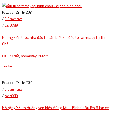
Posted on 29 Th7 2021
/
0 Comments
/
dabc0919
Những kiến thức nhà đầu tư cần biết khi đầu tư Farmstay tại Bình
Châu
Đầu tư đất
,
homestay
,
resort
Tin tức
Posted on 28 Th4 2021
/
0 Comments
/
dabc0919
Mở rộng 78km đường ven biển Vũng Tàu – Bình Châu lên 6 làn xe